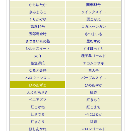
からゆたか
関東83号
きみまろこ
クイックスイ…
くりかぐや
栗こがね
高系14号
コガネセンガン
五郎島金時
さつまいも
さつまいもの茎
里むすめ
シルクスイート
すずほっくり
太白
種子島ゴールド
蔓無源氏
ナカムラサキ
なると金時
隼人芋
ハロウィンス…
パープルスイ…
ひめあずま
ひめあやか
ふくむらさき
紅赤
ベニアズマ
紅きらら
紅こがね
紅こまち
紅さつま
べにはるか
紅まさり
紅娘
ほしあかね
マロンゴールド