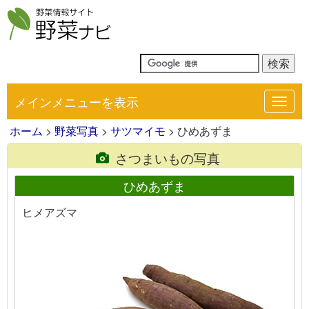
メインメニューを表示
Toggl
navig
ホーム
>
野菜写真
>
サツマイモ
> ひめあずま
さつまいもの写真
ひめあずま
ヒメアズマ