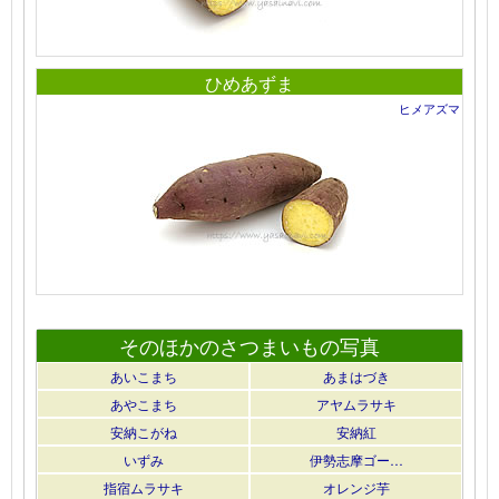
ひめあずま
ヒメアズマ
そのほかのさつまいもの写真
あいこまち
あまはづき
あやこまち
アヤムラサキ
安納こがね
安納紅
いずみ
伊勢志摩ゴー…
指宿ムラサキ
オレンジ芋