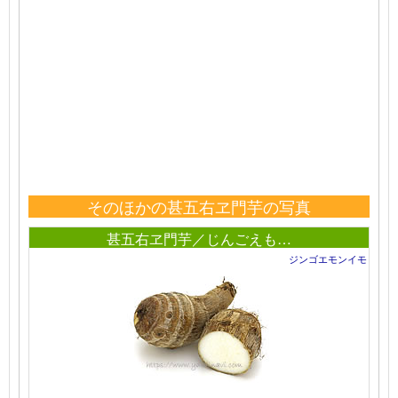
そのほかの甚五右ヱ門芋の写真
甚五右ヱ門芋／じんごえも…
ジンゴエモンイモ