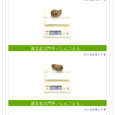
甚五右ヱ門芋／じんごえも…
ジンゴエモンイモ
甚五右ヱ門芋／じんごえも…
ジンゴエモンイモ