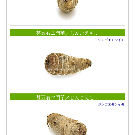
甚五右ヱ門芋／じんごえも…
ジンゴエモンイモ
甚五右ヱ門芋／じんごえも…
ジンゴエモンイモ