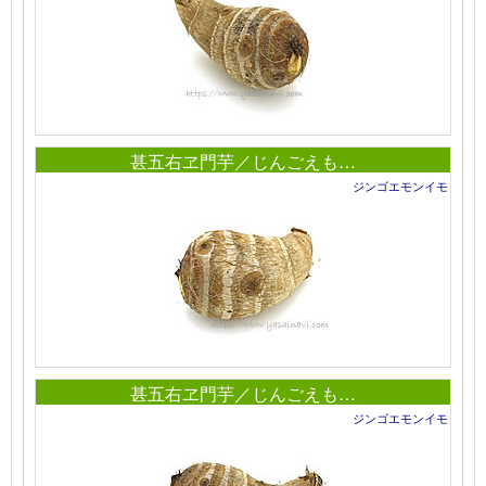
甚五右ヱ門芋／じんごえも…
ジンゴエモンイモ
甚五右ヱ門芋／じんごえも…
ジンゴエモンイモ