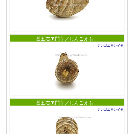
甚五右ヱ門芋／じんごえも…
ジンゴエモンイモ
甚五右ヱ門芋／じんごえも…
ジンゴエモンイモ