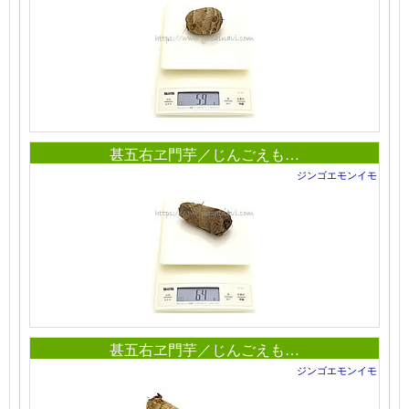
甚五右ヱ門芋／じんごえも…
ジンゴエモンイモ
甚五右ヱ門芋／じんごえも…
ジンゴエモンイモ