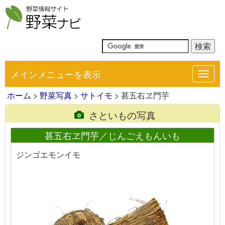
メインメニューを表示
Toggl
navig
ホーム
>
野菜写真
>
サトイモ
> 甚五右ヱ門芋
さといもの写真
甚五右ヱ門芋／じんごえもんいも
ジンゴエモンイモ