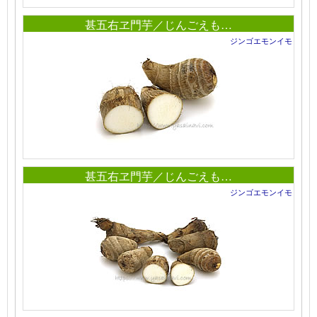
甚五右ヱ門芋／じんごえも…
ジンゴエモンイモ
甚五右ヱ門芋／じんごえも…
ジンゴエモンイモ