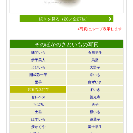
続きを見る（20／全27枚）
※写真はループ表示します
そのほかのさといもの写真
味間いも
石川早生
伊予美人
烏播
えびいも
大野芋
開成弥一芋
京いも
里芋
白ずいき
甚五右ヱ門芋
ずいき
セレベス
善光寺
ちば丸
唐芋
土垂
根いも
はすいも
蓮葉芋
媛かぐや
富士早生