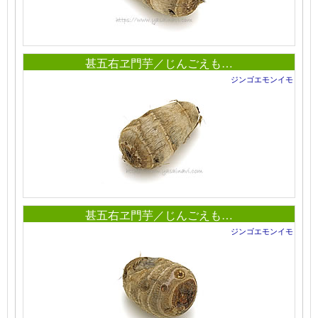
甚五右ヱ門芋／じんごえも…
ジンゴエモンイモ
甚五右ヱ門芋／じんごえも…
ジンゴエモンイモ