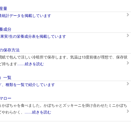
産量
量統計データを掲載しています
養成分
/果実/生の栄養成分表を掲載しています
の保存方法
聞紙で包んで涼しい冷暗所で保存します。気温は13度前後が理想で、保存状
ど持ちます
……続きを読む
）一覧
ド、種類を一覧で紹介しています
マロー
うかぼちゃを食べました。かぼちゃとズッキーニを掛け合わせたミニかぼち
てやわらかく、
……続きを読む