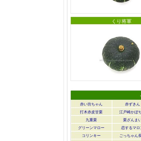
くり将軍
赤い坊ちゃん
赤ずきん
打木赤皮甘栗
江戸崎かぼ
九重栗
栗ざんま
グリーンマロー
恋するマロ
コリンキー
ごっちゃん