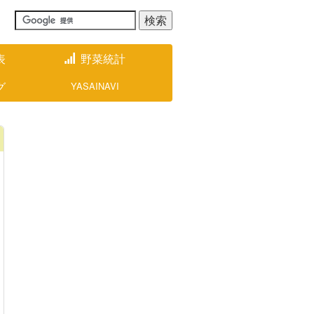
表
野菜統計
グ
YASAINAVI