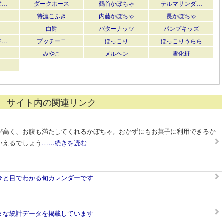
ぼ…
ダークホース
鶴首かぼちゃ
テルマサンダ…
特濃こふき
内藤かぼちゃ
長かぼちゃ
白爵
バターナッツ
パンプキッズ
ジ…
プッチーニ
ほっこり
ほっこりうらら
みやこ
メルヘン
雪化粧
サイト内の関連リンク
が高く、お腹も満たしてくれるかぼちゃ。おかずにもお菓子に利用できるか
いえるでしょう
……続きを読む
ひと目でわかる旬カレンダーです
まな統計データを掲載しています