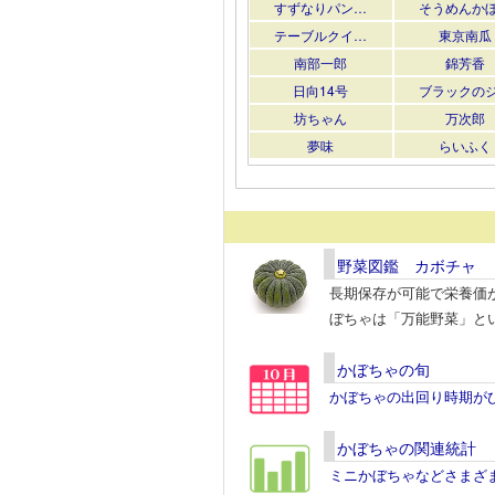
すずなりパン…
そうめんか
テーブルクイ…
東京南瓜
南部一郎
錦芳香
日向14号
ブラックの
坊ちゃん
万次郎
夢味
らいふく
野菜図鑑 カボチャ
長期保存が可能で栄養価
ぼちゃは「万能野菜」と
かぼちゃの旬
かぼちゃの出回り時期が
かぼちゃの関連統計
ミニかぼちゃなどさまざ