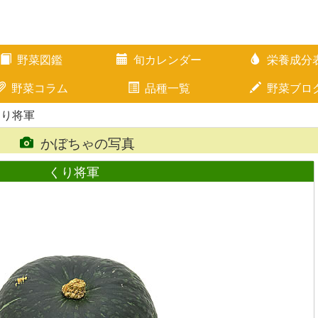
野菜図鑑
旬カレンダー
栄養成分
野菜コラム
品種一覧
野菜ブロ
くり将軍
かぼちゃの写真
くり将軍