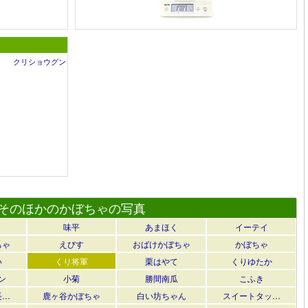
クリショウグン
そのほかのかぼちゃの写真
味平
あまほく
イーテイ
ちゃ
えびす
おばけかぼちゃ
かぼちゃ
い
くり将軍
栗はやて
くりゆたか
ン
小菊
勝間南瓜
こふき
長…
鹿ヶ谷かぼちゃ
白い坊ちゃん
スイートタッ…