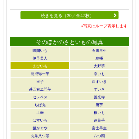
続きを見る（20／全47枚）
※写真はループ表示します
そのほかのさといもの写真
味間いも
石川早生
伊予美人
烏播
えびいも
大野芋
開成弥一芋
京いも
里芋
白ずいき
甚五右ヱ門芋
ずいき
セレベス
善光寺
ちば丸
唐芋
土垂
根いも
はすいも
蓮葉芋
媛かぐや
富士早生
丸系八つ頭
八つ頭