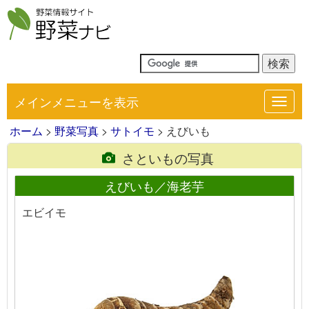
メインメニューを表示
Toggl
navig
ホーム
>
野菜写真
>
サトイモ
> えびいも
さといもの写真
えびいも／海老芋
エビイモ