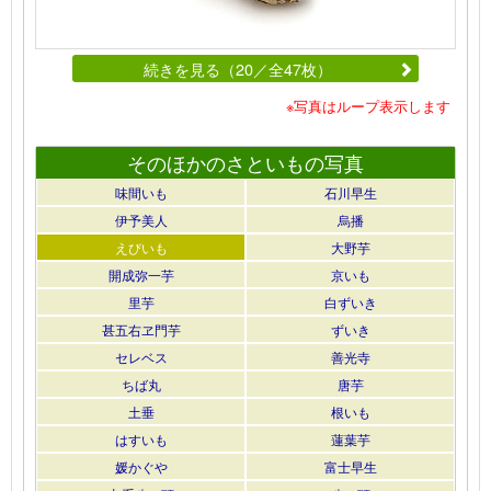
続きを見る（20／全47枚）
※写真はループ表示します
そのほかのさといもの写真
味間いも
石川早生
伊予美人
烏播
えびいも
大野芋
開成弥一芋
京いも
里芋
白ずいき
甚五右ヱ門芋
ずいき
セレベス
善光寺
ちば丸
唐芋
土垂
根いも
はすいも
蓮葉芋
媛かぐや
富士早生