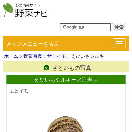
メインメニューを表示
Toggl
navig
ホーム
>
野菜写真
>
サトイモ
> えびいもシルキー
さといもの写真
えびいもシルキー／海老芋
エビイモ