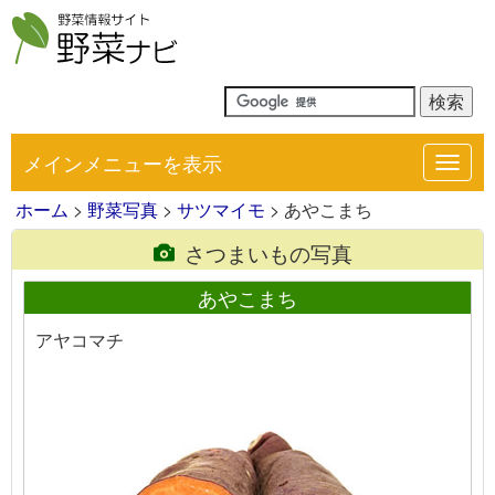
メインメニューを表示
Toggl
navig
ホーム
>
野菜写真
>
サツマイモ
> あやこまち
さつまいもの写真
あやこまち
アヤコマチ