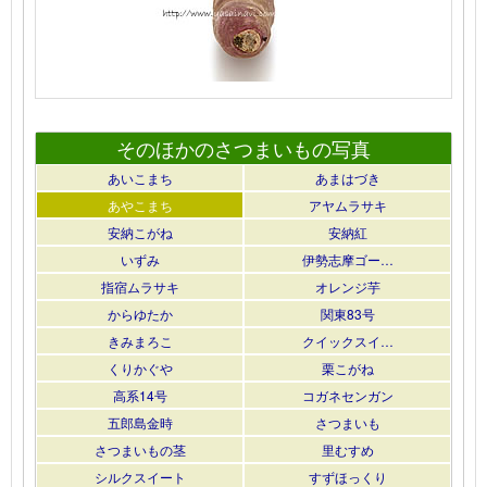
そのほかのさつまいもの写真
あいこまち
あまはづき
あやこまち
アヤムラサキ
安納こがね
安納紅
いずみ
伊勢志摩ゴー…
指宿ムラサキ
オレンジ芋
からゆたか
関東83号
きみまろこ
クイックスイ…
くりかぐや
栗こがね
高系14号
コガネセンガン
五郎島金時
さつまいも
さつまいもの茎
里むすめ
シルクスイート
すずほっくり