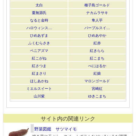
太白
種子島ゴールド
蔓無源氏
ナカムラサキ
なると金時
隼人芋
ハロウィンス…
パープルスイ…
ひめあずま
ひめあやか
ふくむらさき
紅赤
ベニアズマ
紅きらら
紅こがね
紅こまち
紅さつま
べにはるか
紅まさり
紅娘
ほしあかね
マロンゴールド
ミエルスイート
宮崎紅
山川紫
ゆきこまち
サイト内の関連リンク
野菜図鑑 サツマイモ