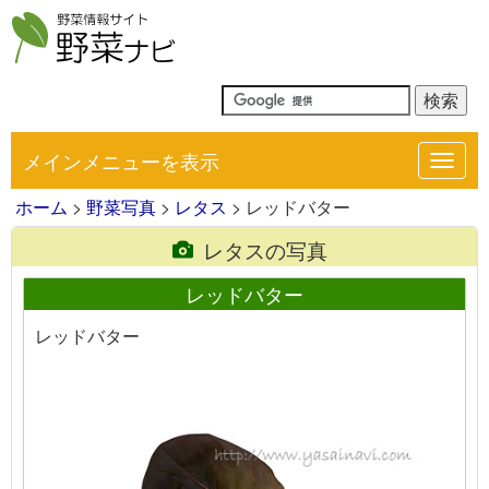
メインメニューを表示
Toggl
navig
ホーム
>
野菜写真
>
レタス
> レッドバター
レタスの写真
レッドバター
レッドバター