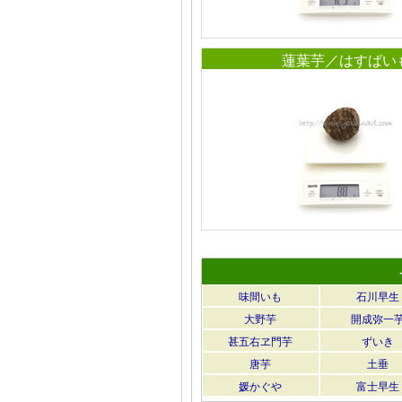
蓮葉芋／はすばい
味間いも
石川早生
大野芋
開成弥一
甚五右ヱ門芋
ずいき
唐芋
土垂
媛かぐや
富士早生