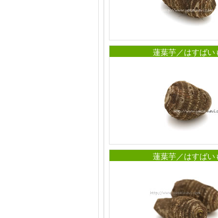
蓮葉芋／はすばい
蓮葉芋／はすばい