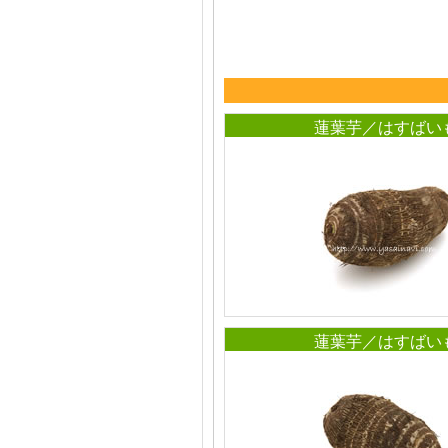
蓮葉芋／はすばい
蓮葉芋／はすばい