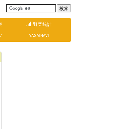
表
野菜統計
グ
YASAINAVI