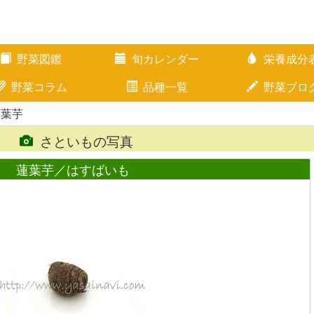
野菜図鑑
旬カレンダー
栄養成分
野菜コラム
品種一覧
野菜ブロ
蓮葉芋
さといもの写真
蓮葉芋／はすばいも