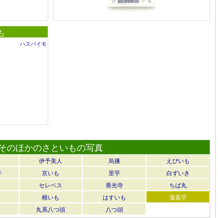
も
ハスバイモ
そのほかのさといもの写真
伊予美人
烏播
えびいも
芋
京いも
里芋
白ずいき
セレベス
善光寺
ちば丸
根いも
はすいも
蓮葉芋
丸系八つ頭
八つ頭