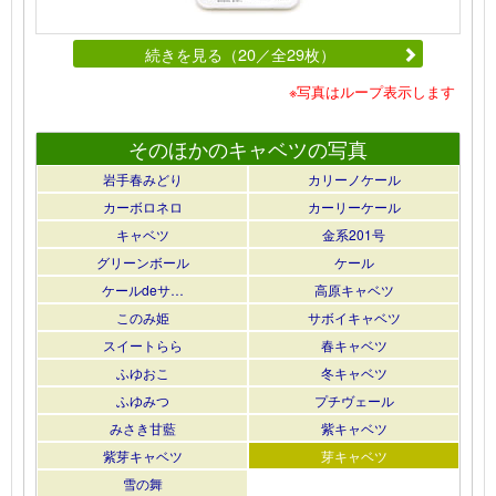
続きを見る（20／全29枚）
※写真はループ表示します
そのほかのキャベツの写真
岩手春みどり
カリーノケール
カーボロネロ
カーリーケール
キャベツ
金系201号
グリーンボール
ケール
ケールdeサ…
高原キャベツ
このみ姫
サボイキャベツ
スイートらら
春キャベツ
ふゆおこ
冬キャベツ
ふゆみつ
プチヴェール
みさき甘藍
紫キャベツ
紫芽キャベツ
芽キャベツ
雪の舞