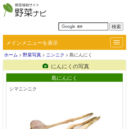
メインメニューを表示
Toggl
navig
ホーム
>
野菜写真
>
ニンニク
> 島にんにく
にんにくの写真
島にんにく
シマニンニク