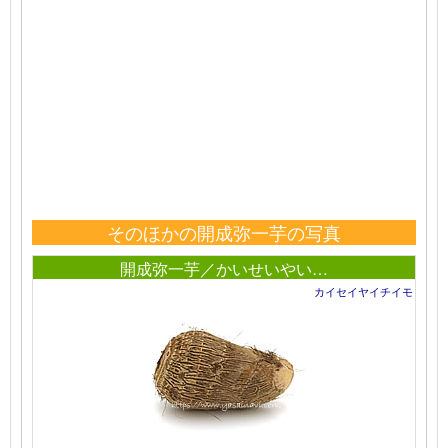
そのほかの開成弥一芋の写真
開成弥一芋／かいせいやい…
カイセイヤイチイモ