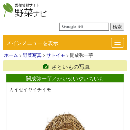
メインメニューを表示
Toggl
navig
ホーム
>
野菜写真
>
サトイモ
> 開成弥一芋
さといもの写真
開成弥一芋／かいせいやいちいも
カイセイヤイチイモ