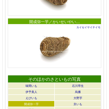
開成弥一芋／かいせいやい…
カイセイヤイチイモ
そのほかのさといもの写真
味間いも
石川早生
伊予美人
烏播
えびいも
大野芋
開成弥一芋
京いも