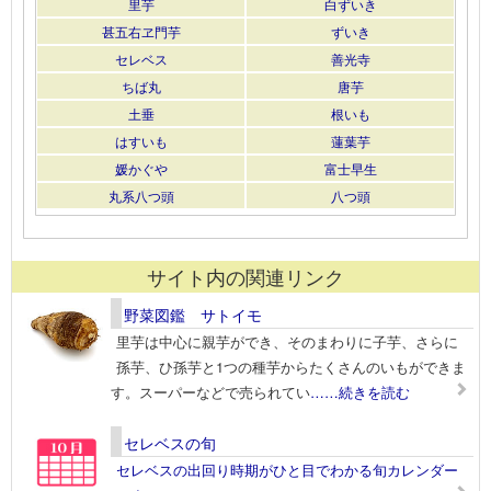
里芋
白ずいき
甚五右ヱ門芋
ずいき
セレベス
善光寺
ちば丸
唐芋
土垂
根いも
はすいも
蓮葉芋
媛かぐや
富士早生
丸系八つ頭
八つ頭
サイト内の関連リンク
野菜図鑑 サトイモ
里芋は中心に親芋ができ、そのまわりに子芋、さらに
孫芋、ひ孫芋と1つの種芋からたくさんのいもができま
す。スーパーなどで売られてい
……続きを読む
セレベスの旬
セレベスの出回り時期がひと目でわかる旬カレンダー