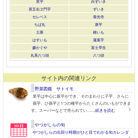
里芋
白ずいき
甚五右ヱ門芋
ずいき
セレベス
善光寺
ちば丸
唐芋
土垂
根いも
はすいも
蓮葉芋
媛かぐや
富士早生
丸系八つ頭
八つ頭
サイト内の関連リンク
野菜図鑑 サトイモ
里芋は中心に親芋ができ、そのまわりに子芋、さらに
孫芋、ひ孫芋と1つの種芋からたくさんのいもができま
す。スーパーなどで売られてい
……続きを読む
やつがしらの旬
やつがしらの出回り時期がひと目でわかる旬カレンダ