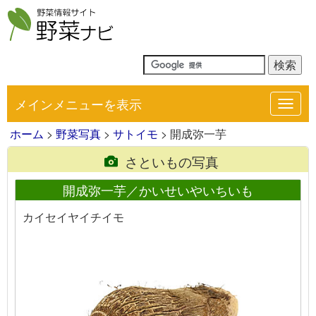
メインメニューを表示
Toggl
navig
ホーム
>
野菜写真
>
サトイモ
> 開成弥一芋
さといもの写真
開成弥一芋／かいせいやいちいも
カイセイヤイチイモ