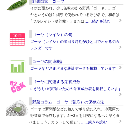
野菜図鑑 ゴーヤ
イボに覆われ、少し苦味のある野菜「ゴーヤ」。ゴー
ヤというのは沖縄県で使われている呼び名で、和名は
「ツルレイシ（蔓茘枝）」または
……続きを読む
ゴーヤ（レイシ）の旬
ゴーヤ（レイシ）の出回り時期がひと目でわかる旬カ
レンダーです
ゴーヤの関連統計
ゴーヤなどさまざまな統計データを掲載しています
ゴーヤに関連する栄養成分
にがうり/果実/油いための栄養成分表を掲載しています
野菜コラム ゴーヤ（苦瓜）の保存方法
ゴーヤは新聞紙などに包んでポリ袋に入れ、冷蔵庫の
野菜室で保存します。2〜3日を目安になるべく早く食
べましょう。カットして種とワ
……続きを読む