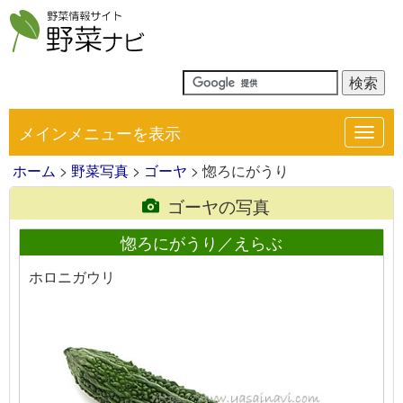
メインメニューを表示
Toggl
navig
ホーム
>
野菜写真
>
ゴーヤ
> 惚ろにがうり
ゴーヤの写真
惚ろにがうり／えらぶ
ホロニガウリ