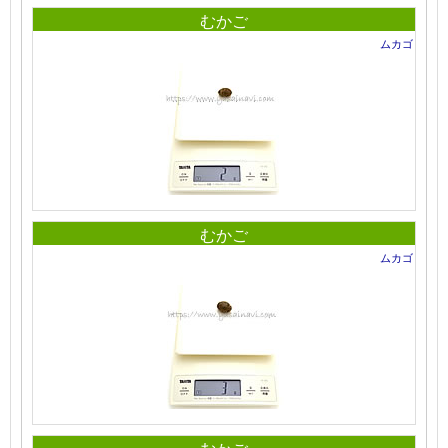
むかご
ムカゴ
むかご
ムカゴ