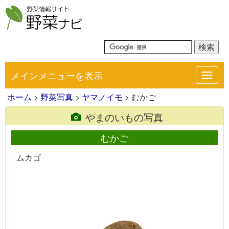
メインメニューを表示
Toggl
navig
ホーム
>
野菜写真
>
ヤマノイモ
> むかご
やまのいもの写真
むかご
ムカゴ