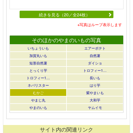
続きを見る（20／全24枚）
※写真はループ表示します
そのほかのやまのいもの写真
いちょういも
エアーポテト
加賀丸いも
自然薯
短形自然薯
ダイショ
とっくり芋
トロフィー1…
トロフィー1…
長いも
ネバリスター
はり芋
むかご
紫やまいも
やまじ丸
大和芋
やまのいも
ヤムイモ
サイト内の関連リンク