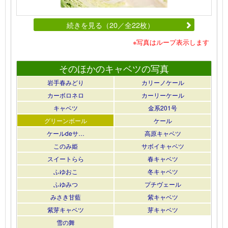
続きを見る（20／全22枚）
※写真はループ表示します
そのほかのキャベツの写真
岩手春みどり
カリーノケール
カーボロネロ
カーリーケール
キャベツ
金系201号
グリーンボール
ケール
ケールdeサ…
高原キャベツ
このみ姫
サボイキャベツ
スイートらら
春キャベツ
ふゆおこ
冬キャベツ
ふゆみつ
プチヴェール
みさき甘藍
紫キャベツ
紫芽キャベツ
芽キャベツ
雪の舞