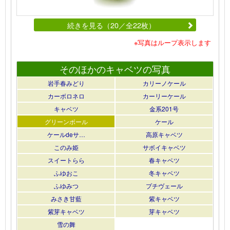
続きを見る（20／全22枚）
※写真はループ表示します
そのほかのキャベツの写真
岩手春みどり
カリーノケール
カーボロネロ
カーリーケール
キャベツ
金系201号
グリーンボール
ケール
ケールdeサ…
高原キャベツ
このみ姫
サボイキャベツ
スイートらら
春キャベツ
ふゆおこ
冬キャベツ
ふゆみつ
プチヴェール
みさき甘藍
紫キャベツ
紫芽キャベツ
芽キャベツ
雪の舞