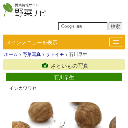
メインメニューを表示
Toggl
navig
ホーム
>
野菜写真
>
サトイモ
> 石川早生
さといもの写真
石川早生
イシカワワセ