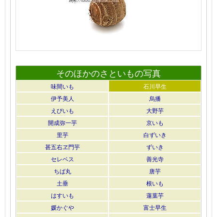
そのほかのさといもの写真
味間いも
石川早生
伊予美人
烏播
えびいも
大野芋
開成弥一芋
京いも
里芋
白ずいき
甚五右ヱ門芋
ずいき
セレベス
善光寺
ちば丸
唐芋
土垂
根いも
はすいも
蓮葉芋
媛かぐや
富士早生