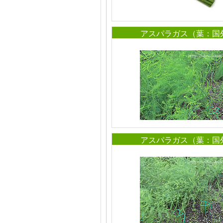
アスパラガス（葉：国
アスパラガス（葉：国