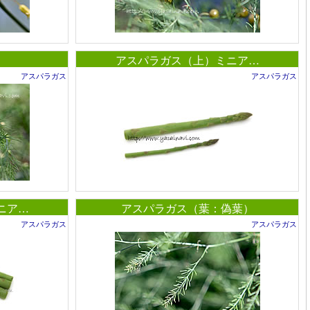
）
アスパラガス（上）ミニア…
アスパラガス
アスパラガス
ニア…
アスパラガス（葉：偽葉）
アスパラガス
アスパラガス