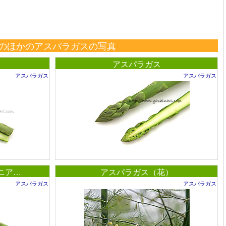
のほかのアスパラガスの写真
アスパラガス
アスパラガス
アスパラガス
ニア…
アスパラガス（花）
アスパラガス
アスパラガス