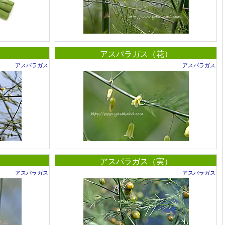
）
アスパラガス（花）
アスパラガス
アスパラガス
）
アスパラガス（実）
アスパラガス
アスパラガス