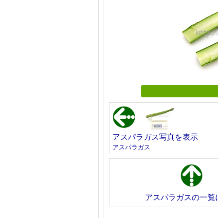
アスパラガス写真を表示
アスパラガス
アスパラガスの一覧