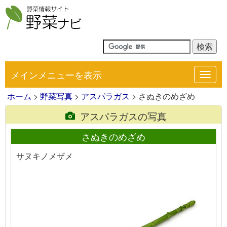
メインメニューを表示
Toggl
navig
ホーム
>
野菜写真
>
アスパラガス
> さぬきのめざめ
アスパラガスの写真
さぬきのめざめ
サヌキノメザメ