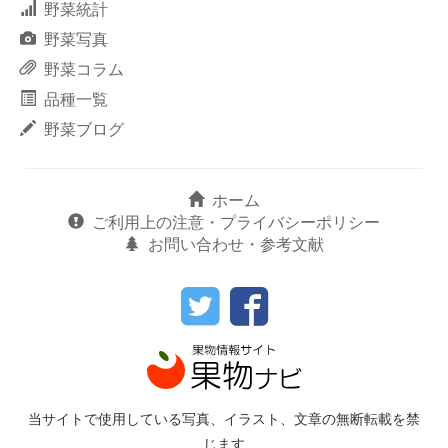
野菜統計
野菜写真
野菜コラム
品種一覧
野菜ブログ
ホーム
ご利用上の注意・プライバシーポリシー
お問い合わせ・参考文献
当サイトで使用している写真、イラスト、文章の無断転載を禁
じます