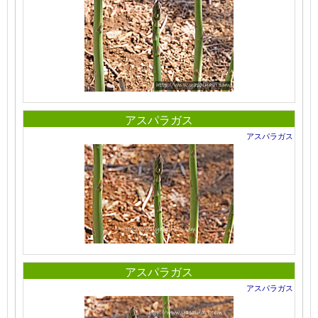
アスパラガス
アスパラガス
アスパラガス
アスパラガス