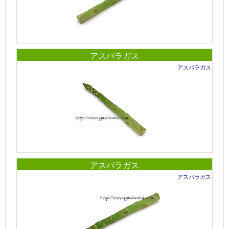
アスパラガス
アスパラガス
アスパラガス
アスパラガス