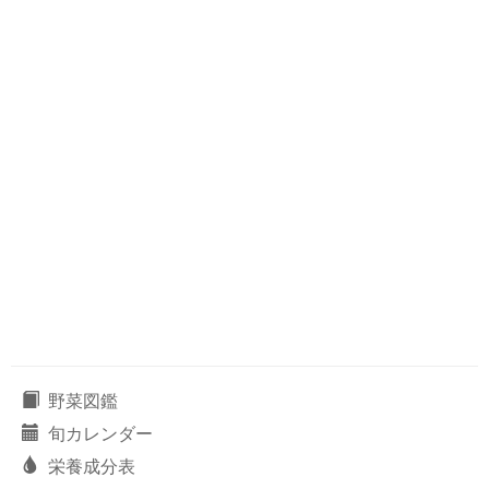
野菜図鑑
旬カレンダー
栄養成分表