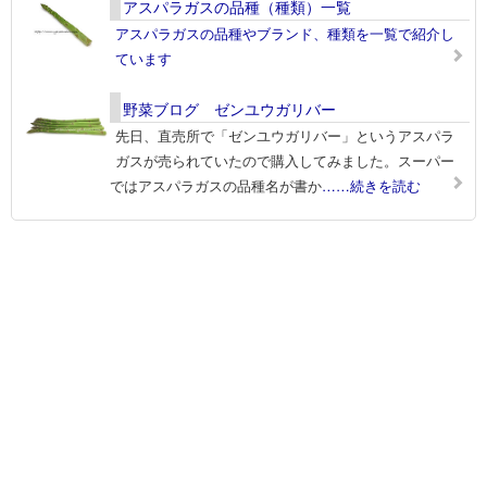
アスパラガスの品種（種類）一覧
アスパラガスの品種やブランド、種類を一覧で紹介し
ています
野菜ブログ ゼンユウガリバー
先日、直売所で「ゼンユウガリバー」というアスパラ
ガスが売られていたので購入してみました。スーパー
ではアスパラガスの品種名が書か
……続きを読む