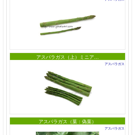
アスパラガス（上）ミニア…
アスパラガス
アスパラガス（葉：偽葉）
アスパラガス