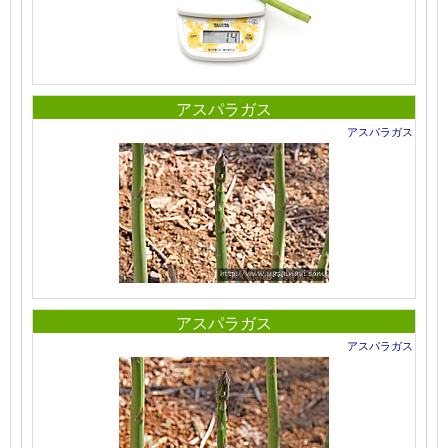
アスパラガス
アスパラガス
アスパラガス
アスパラガス