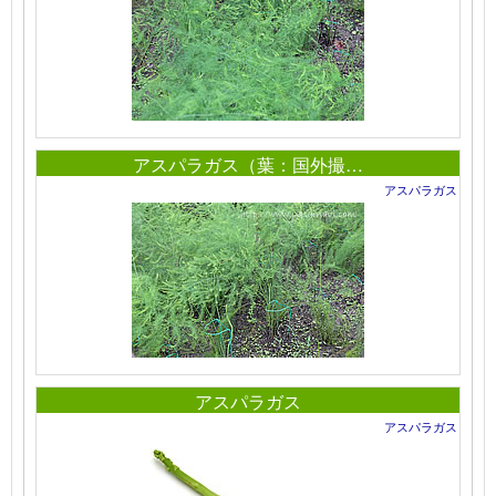
アスパラガス（葉：国外撮…
アスパラガス
アスパラガス
アスパラガス