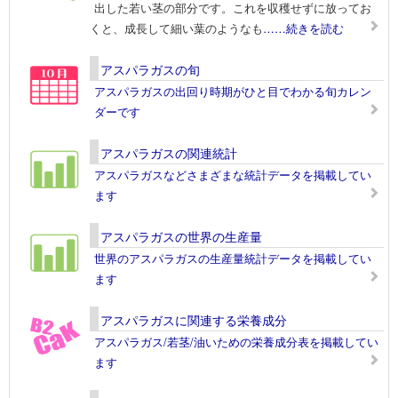
出した若い茎の部分です。これを収穫せずに放ってお
くと、成長して細い葉のようなも
……続きを読む
アスパラガスの旬
アスパラガスの出回り時期がひと目でわかる旬カレン
ダーです
アスパラガスの関連統計
アスパラガスなどさまざまな統計データを掲載してい
ます
アスパラガスの世界の生産量
世界のアスパラガスの生産量統計データを掲載してい
ます
アスパラガスに関連する栄養成分
アスパラガス/若茎/油いための栄養成分表を掲載してい
ます