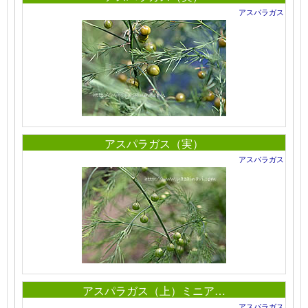
アスパラガス
アスパラガス（実）
アスパラガス
アスパラガス（上）ミニア…
アスパラガス