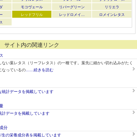
ダ
モコヴェール
リバーグリーン
リリエラ
ー
レッドフリル
レッドロメイ…
ロメインレタス
ス
サイト内の関連リンク
ス
しない葉レタス（リーフレタス）の一種です。葉先に細かい切れ込みがたく
になっているの
……続きを読む
な統計データを掲載しています
量
統計データを掲載しています
成分
葉/生の栄養成分表を掲載しています