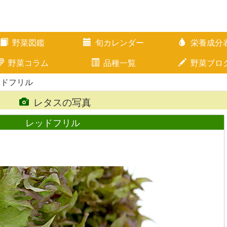
野菜図鑑
旬カレンダー
栄養成分
野菜コラム
品種一覧
野菜ブロ
ッドフリル
レタスの写真
レッドフリル