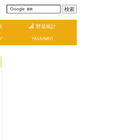
表
野菜統計
グ
YASAINAVI