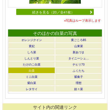
続きを見る（20／全41枚）
※写真はループ表示します
そのほかの白菜の写真
オレンジクイン
黄ごころ85
黄妃
山東菜
しろ菜
新あづま
しんとり菜
タイニーシュ…
たけのこ白菜
チヒリ70
白菜
ふくたち
ミニ白菜
紫奏子
紫白菜
理想
レタサイ
娃々菜
サイト内の関連リンク