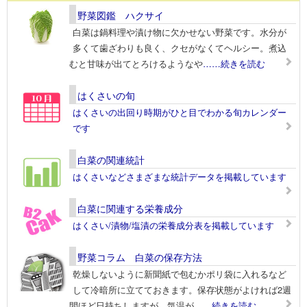
野菜図鑑 ハクサイ
白菜は鍋料理や漬け物に欠かせない野菜です。水分が
多くて歯ざわりも良く、クセがなくてヘルシー。煮込
むと甘味が出てとろけるようなや
……続きを読む
はくさいの旬
はくさいの出回り時期がひと目でわかる旬カレンダー
です
白菜の関連統計
はくさいなどさまざまな統計データを掲載しています
白菜に関連する栄養成分
はくさい/漬物/塩漬の栄養成分表を掲載しています
野菜コラム 白菜の保存方法
乾燥しないように新聞紙で包むかポリ袋に入れるなど
して冷暗所に立てておきます。保存状態がよければ2週
間ほど日持ちしますが、気温が
……続きを読む