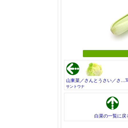
山東菜／さんとうさい／さ…
サントウナ
白菜の一覧に戻