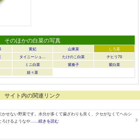
そのほかの白菜の写真
5
黄妃
山東菜
しろ菜
菜
タイニーシュ…
たけのこ白菜
チヒリ70
ミニ白菜
紫奏子
紫白菜
娃々菜
サイト内の関連リンク
欠かせない野菜です。水分が多くて歯ざわりも良く、クセがなくてヘルシ
とろけるようなや
……続きを読む