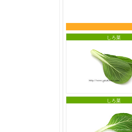
しろ菜
しろ菜