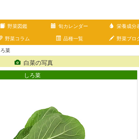
野菜図鑑
旬カレンダー
栄養成分
野菜コラム
品種一覧
野菜ブロ
しろ菜
白菜の写真
しろ菜