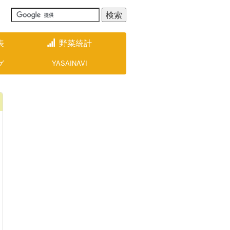
表
野菜統計
グ
YASAINAVI