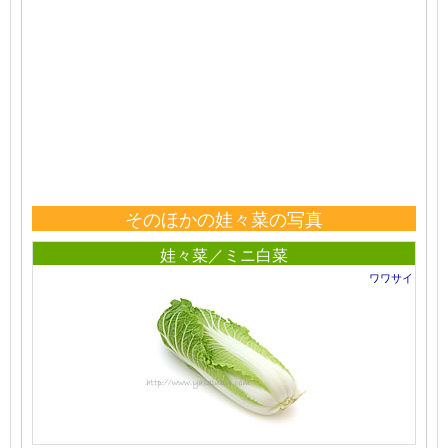
そのほかの娃々菜の写真
娃々菜／ミニ白菜
ワワサイ