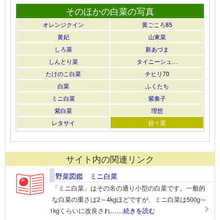
そのほかの白菜の写真
オレンジクイン
黄ごころ85
黄妃
山東菜
しろ菜
新あづま
しんとり菜
タイニーシュ…
たけのこ白菜
チヒリ70
白菜
ふくたち
ミニ白菜
紫奏子
紫白菜
理想
レタサイ
娃々菜
サイト内の関連リンク
野菜図鑑 ミニ白菜
「ミニ白菜」はその名の通り小型の白菜です。一般的
な白菜の重さは2～4kgほどですが、ミニ白菜は500g～
1kgくらいに改良され
……続きを読む