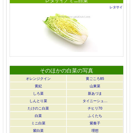
レタサイ／ミニ白菜
レタサイ
そのほかの白菜の写真
オレンジクイン
黄ごころ85
黄妃
山東菜
しろ菜
新あづま
しんとり菜
タイニーシュ…
たけのこ白菜
チヒリ70
白菜
ふくたち
ミニ白菜
紫奏子
紫白菜
理想