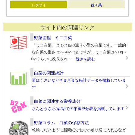
レタサイ
娃々菜
サイト内の関連リンク
野菜図鑑 ミニ白菜
「ミニ白菜」はその名の通り小型の白菜です。一般的
な白菜の重さは2～4kgほどですが、ミニ白菜は500g～
1kgくらいに改良され
……続きを読む
白菜の関連統計
夏はくさいなどさまざまな統計データを掲載していま
す
白菜に関連する栄養成分
さんとうさい/葉/ゆでの栄養成分表を掲載しています
野菜コラム 白菜の保存方法
乾燥しないように新聞紙で包むかポリ袋に入れるなど