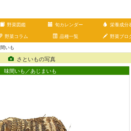
野菜図鑑
旬カレンダー
栄養成分
野菜コラム
品種一覧
野菜ブロ
味間いも
さといもの写真
味間いも／あじまいも