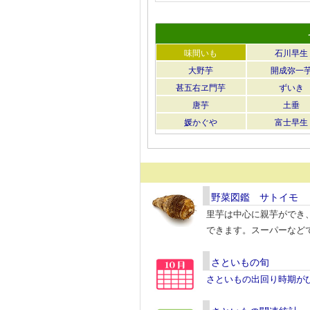
味間いも
石川早生
大野芋
開成弥一
甚五右ヱ門芋
ずいき
唐芋
土垂
媛かぐや
富士早生
野菜図鑑 サトイモ
里芋は中心に親芋ができ
できます。スーパーなど
さといもの旬
さといもの出回り時期が