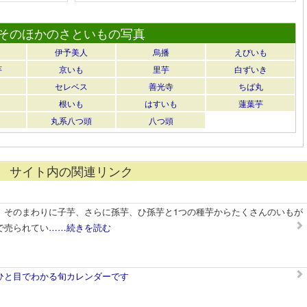
そのほかのさといもの写真
伊予美人
烏播
えびいも
芋
京いも
里芋
白ずいき
セレベス
善光寺
ちば丸
根いも
はすいも
蓮葉芋
丸系八つ頭
八つ頭
サイト内の関連リンク
、そのまわりに子芋、さらに孫芋、ひ孫芋と1つの種芋からたくさんのいもが
で売られてい
……続きを読む
ひと目でわかる旬カレンダーです