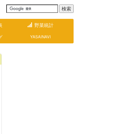
表
野菜統計
グ
YASAINAVI