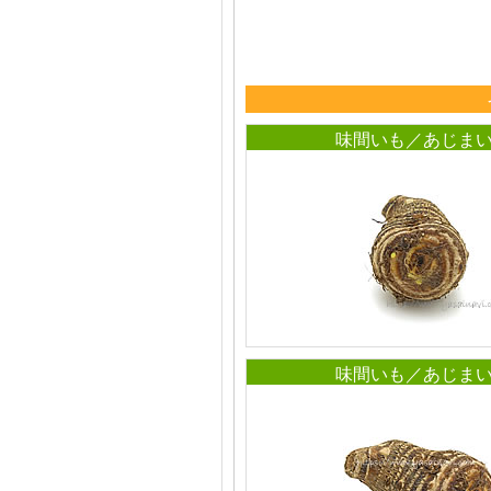
味間いも／あじま
味間いも／あじま