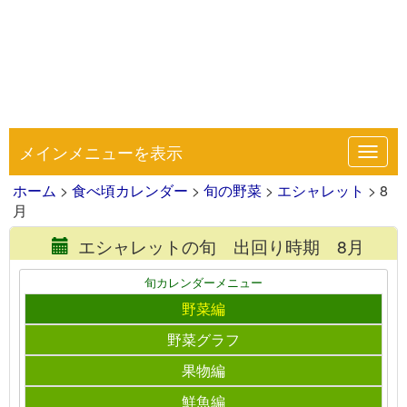
メインメニューを表示
Toggl
navig
ホーム
>
食べ頃カレンダー
>
旬の野菜
>
エシャレット
> 8
月
エシャレットの旬 出回り時期 8月
旬カレンダーメニュー
野菜編
野菜グラフ
果物編
鮮魚編