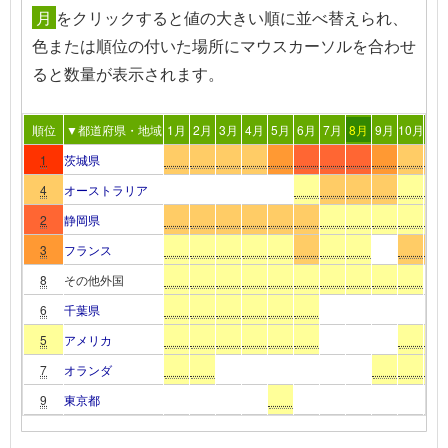
月
を
クリック
すると値の大きい順に並べ替えられ、
色または順位の付いた場所
にマウスカーソルを合わせ
る
と数量が表示されます。
順位
▼都道府県・地域
1月
2月
3月
4月
5月
6月
7月
8月
9月
10月
11
1
茨城県
4
オーストラリア
2
静岡県
3
フランス
8
その他外国
6
千葉県
5
アメリカ
7
オランダ
9
東京都