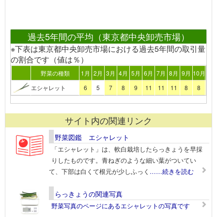
過去5年間の平均（東京都中央卸売市場）
※下表は東京都中央卸売市場における過去5年間の取引量
の割合です（値は％）
野菜の種類
1月
2月
3月
4月
5月
6月
7月
8月
9月
10月
11
エシャレット
6
5
7
8
9
11
11
11
8
8
7
サイト内の関連リンク
野菜図鑑 エシャレット
「エシャレット」は、軟白栽培したらっきょうを早採
りしたものです。青ねぎのような細い葉がついてい
て、下部は白くて根元が少しふっく
……続きを読む
らっきょうの関連写真
野菜写真のページにあるエシャレットの写真です