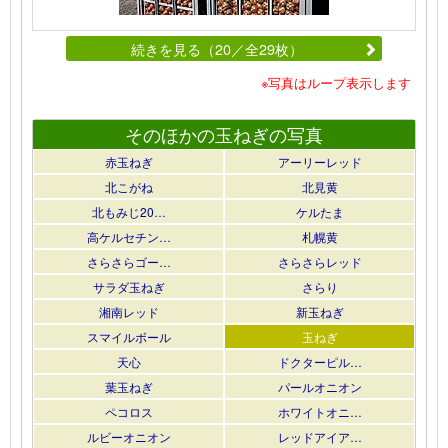
続きを見る（20／全29枚）
※写真はループ表示します
そのほかの玉ねぎの写真
赤玉ねぎ
アーリーレッド
北こがね
北見黄
北もみじ20…
ケルたま
高ケルセチン…
札幌黄
さらさらゴー…
さらさらレッド
サラダ玉ねぎ
さらり
湘南レッド
新玉ねぎ
スマイルボール
玉ねぎ
天心
ドクターピル…
葉玉ねぎ
パールオニオン
ペコロス
ホワイトオニ…
ルビーオニオン
レッドアイア…