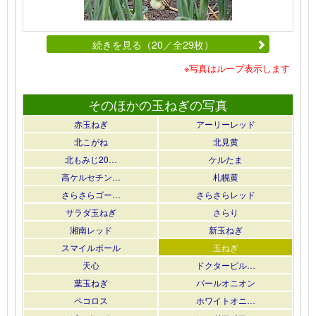
続きを見る（20／全29枚）
※写真はループ表示します
そのほかの玉ねぎの写真
赤玉ねぎ
アーリーレッド
北こがね
北見黄
北もみじ20…
ケルたま
高ケルセチン…
札幌黄
さらさらゴー…
さらさらレッド
サラダ玉ねぎ
さらり
湘南レッド
新玉ねぎ
スマイルボール
玉ねぎ
天心
ドクターピル…
葉玉ねぎ
パールオニオン
ペコロス
ホワイトオニ…