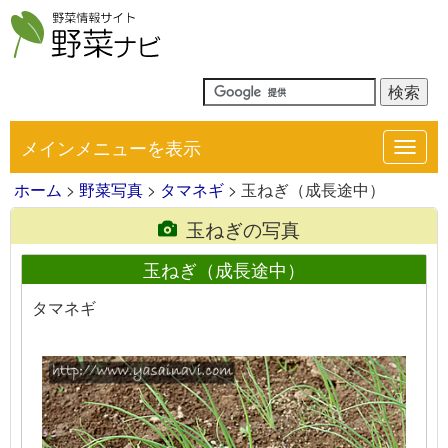
メインメニューを表示
Toggl
navig
ホーム
>
野菜写真
>
タマネギ
> 玉ねぎ（成長途中）
玉ねぎの写真
玉ねぎ（成長途中）
タマネギ