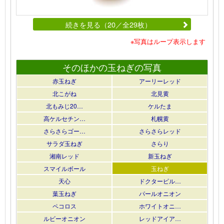
続きを見る（20／全29枚）
※写真はループ表示します
そのほかの玉ねぎの写真
赤玉ねぎ
アーリーレッド
北こがね
北見黄
北もみじ20…
ケルたま
高ケルセチン…
札幌黄
さらさらゴー…
さらさらレッド
サラダ玉ねぎ
さらり
湘南レッド
新玉ねぎ
スマイルボール
玉ねぎ
天心
ドクターピル…
葉玉ねぎ
パールオニオン
ペコロス
ホワイトオニ…
ルビーオニオン
レッドアイア…