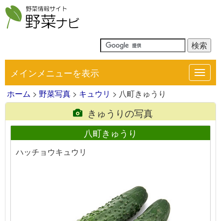
メインメニューを表示
Toggl
navig
ホーム
>
野菜写真
>
キュウリ
> 八町きゅうり
きゅうりの写真
八町きゅうり
ハッチョウキュウリ