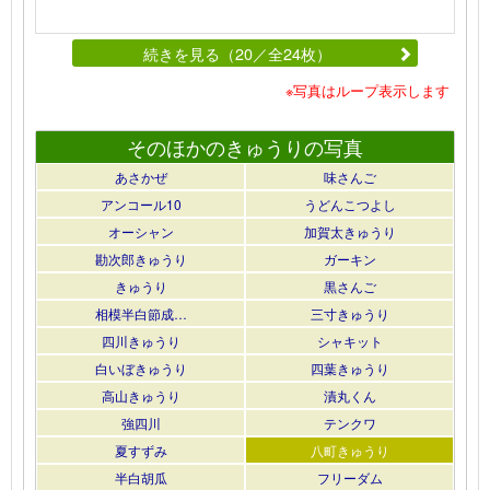
続きを見る（20／全24枚）
※写真はループ表示します
そのほかのきゅうりの写真
あさかぜ
味さんご
アンコール10
うどんこつよし
オーシャン
加賀太きゅうり
勘次郎きゅうり
ガーキン
きゅうり
黒さんご
相模半白節成…
三寸きゅうり
四川きゅうり
シャキット
白いぼきゅうり
四葉きゅうり
高山きゅうり
漬丸くん
強四川
テンクワ
夏すずみ
八町きゅうり
半白胡瓜
フリーダム