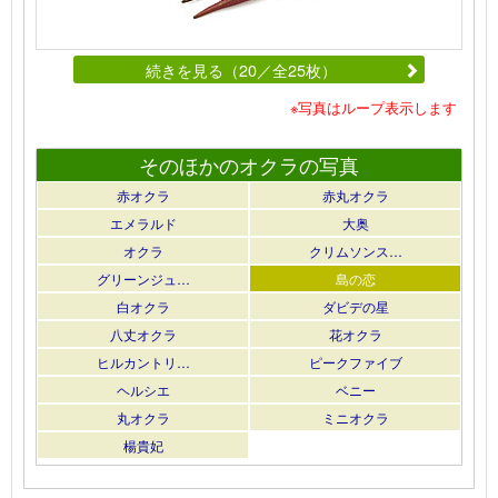
続きを見る（20／全25枚）
※写真はループ表示します
そのほかのオクラの写真
赤オクラ
赤丸オクラ
エメラルド
大奥
オクラ
クリムソンス…
グリーンジュ…
島の恋
白オクラ
ダビデの星
八丈オクラ
花オクラ
ヒルカントリ…
ピークファイブ
ヘルシエ
ベニー
丸オクラ
ミニオクラ
楊貴妃