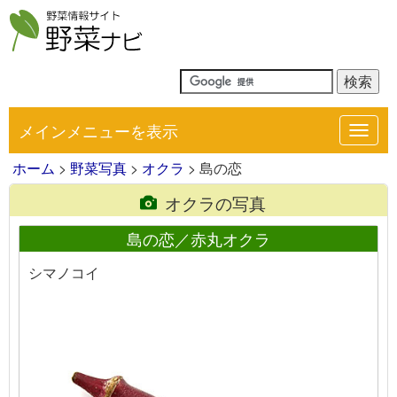
メインメニューを表示
Toggl
navig
ホーム
>
野菜写真
>
オクラ
> 島の恋
オクラの写真
島の恋／赤丸オクラ
シマノコイ