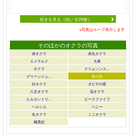
続きを見る（20／全25枚）
※写真はループ表示します
そのほかのオクラの写真
赤オクラ
赤丸オクラ
エメラルド
大奥
オクラ
クリムソンス…
グリーンジュ…
島の恋
白オクラ
ダビデの星
八丈オクラ
花オクラ
ヒルカントリ…
ピークファイブ
ヘルシエ
ベニー
丸オクラ
ミニオクラ
楊貴妃