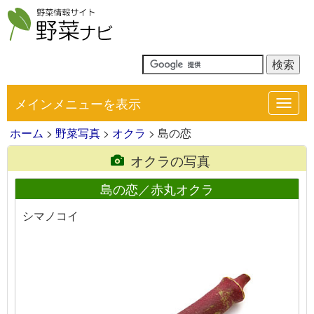
メインメニューを表示
Toggl
navig
ホーム
>
野菜写真
>
オクラ
> 島の恋
オクラの写真
島の恋／赤丸オクラ
シマノコイ