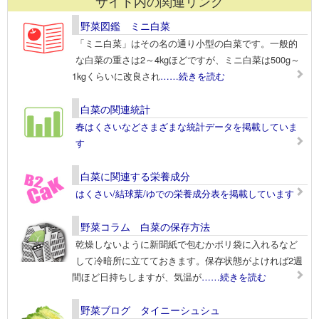
サイト内の関連リンク
野菜図鑑 ミニ白菜
「ミニ白菜」はその名の通り小型の白菜です。一般的
な白菜の重さは2～4kgほどですが、ミニ白菜は500g～
1kgくらいに改良され
……続きを読む
白菜の関連統計
春はくさいなどさまざまな統計データを掲載していま
す
白菜に関連する栄養成分
はくさい/結球葉/ゆでの栄養成分表を掲載しています
野菜コラム 白菜の保存方法
乾燥しないように新聞紙で包むかポリ袋に入れるなど
して冷暗所に立てておきます。保存状態がよければ2週
間ほど日持ちしますが、気温が
……続きを読む
野菜ブログ タイニーシュシュ