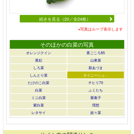
続きを見る（20／全24枚）
※写真はループ表示します
そのほかの白菜の写真
オレンジクイン
黄ごころ85
黄妃
山東菜
しろ菜
新あづま
しんとり菜
タイニーシュ…
たけのこ白菜
チヒリ70
白菜
ふくたち
ミニ白菜
紫奏子
紫白菜
理想
レタサイ
娃々菜