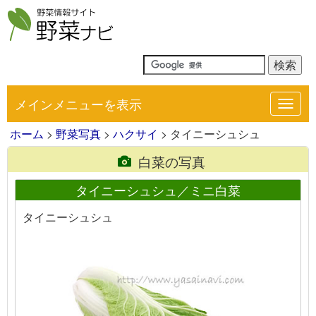
メインメニューを表示
Toggl
navig
ホーム
>
野菜写真
>
ハクサイ
> タイニーシュシュ
白菜の写真
タイニーシュシュ／ミニ白菜
タイニーシュシュ