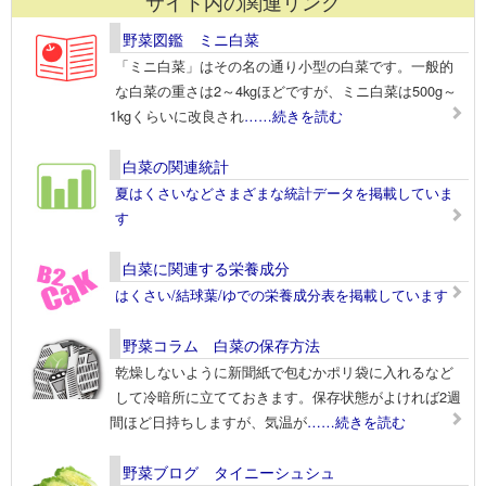
サイト内の関連リンク
野菜図鑑 ミニ白菜
「ミニ白菜」はその名の通り小型の白菜です。一般的
な白菜の重さは2～4kgほどですが、ミニ白菜は500g～
1kgくらいに改良され
……続きを読む
白菜の関連統計
夏はくさいなどさまざまな統計データを掲載していま
す
白菜に関連する栄養成分
はくさい/結球葉/ゆでの栄養成分表を掲載しています
野菜コラム 白菜の保存方法
乾燥しないように新聞紙で包むかポリ袋に入れるなど
して冷暗所に立てておきます。保存状態がよければ2週
間ほど日持ちしますが、気温が
……続きを読む
野菜ブログ タイニーシュシュ