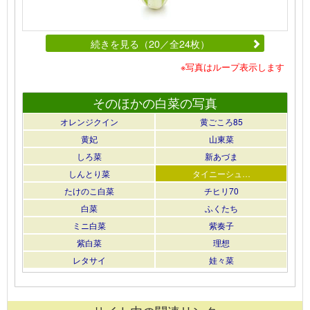
続きを見る（20／全24枚）
※写真はループ表示します
そのほかの白菜の写真
オレンジクイン
黄ごころ85
黄妃
山東菜
しろ菜
新あづま
しんとり菜
タイニーシュ…
たけのこ白菜
チヒリ70
白菜
ふくたち
ミニ白菜
紫奏子
紫白菜
理想
レタサイ
娃々菜