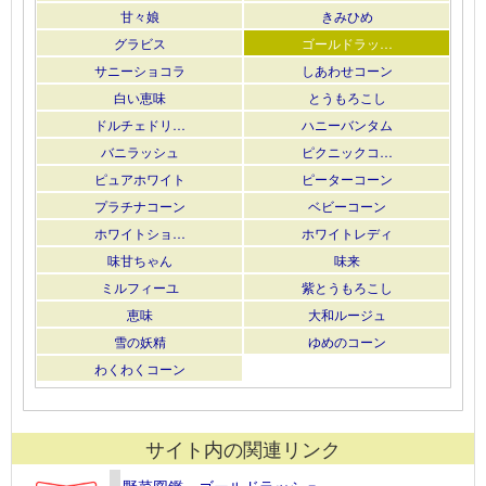
甘々娘
きみひめ
グラビス
ゴールドラッ…
サニーショコラ
しあわせコーン
白い恵味
とうもろこし
ドルチェドリ…
ハニーバンタム
バニラッシュ
ピクニックコ…
ピュアホワイト
ピーターコーン
プラチナコーン
ベビーコーン
ホワイトショ…
ホワイトレディ
味甘ちゃん
味来
ミルフィーユ
紫とうもろこし
恵味
大和ルージュ
雪の妖精
ゆめのコーン
わくわくコーン
サイト内の関連リンク