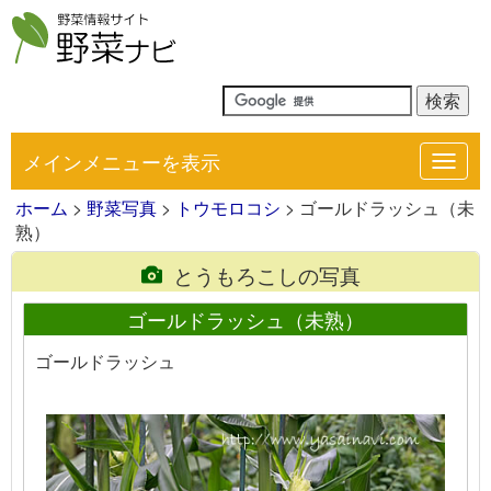
メインメニューを表示
Toggl
navig
ホーム
>
野菜写真
>
トウモロコシ
> ゴールドラッシュ（未
熟）
とうもろこしの写真
ゴールドラッシュ（未熟）
ゴールドラッシュ