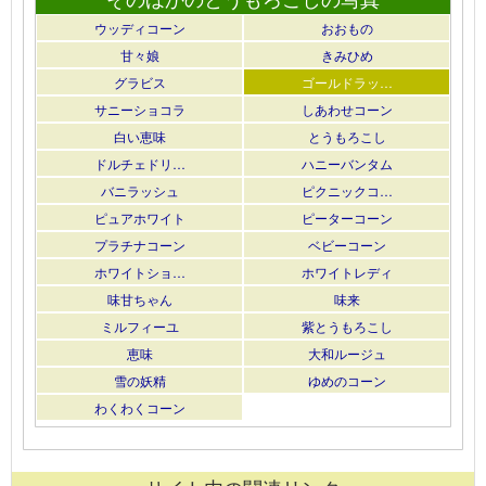
ウッディコーン
おおもの
甘々娘
きみひめ
グラビス
ゴールドラッ…
サニーショコラ
しあわせコーン
白い恵味
とうもろこし
ドルチェドリ…
ハニーバンタム
バニラッシュ
ピクニックコ…
ピュアホワイト
ピーターコーン
プラチナコーン
ベビーコーン
ホワイトショ…
ホワイトレディ
味甘ちゃん
味来
ミルフィーユ
紫とうもろこし
恵味
大和ルージュ
雪の妖精
ゆめのコーン
わくわくコーン