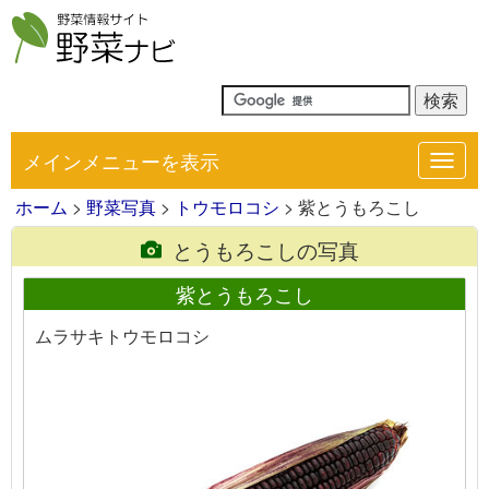
メインメニューを表示
Toggl
navig
ホーム
>
野菜写真
>
トウモロコシ
> 紫とうもろこし
とうもろこしの写真
紫とうもろこし
ムラサキトウモロコシ