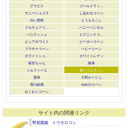
グラビス
ゴールドラッ…
サニーショコラ
しあわせコーン
白い恵味
とうもろこし
ドルチェドリ…
ハニーバンタム
バニラッシュ
ピクニックコ…
ピュアホワイト
ピーターコーン
プラチナコーン
ベビーコーン
ホワイトショ…
ホワイトレディ
味甘ちゃん
味来
ミルフィーユ
紫とうもろこし
恵味
大和ルージュ
雪の妖精
ゆめのコーン
わくわくコーン
サイト内の関連リンク
野菜図鑑 トウモロコシ