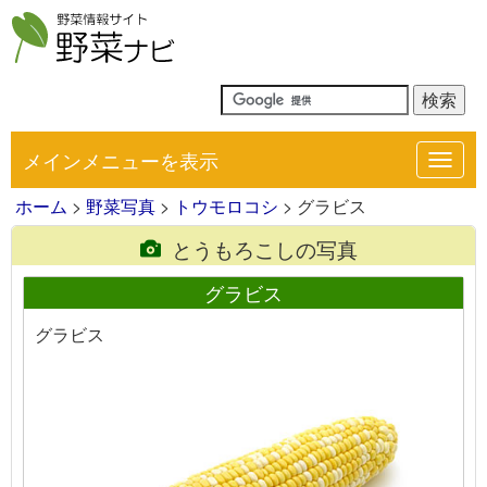
メインメニューを表示
Toggl
navig
ホーム
>
野菜写真
>
トウモロコシ
> グラビス
とうもろこしの写真
グラビス
グラビス