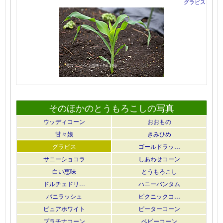
グラビス
そのほかのとうもろこしの写真
ウッディコーン
おおもの
甘々娘
きみひめ
グラビス
ゴールドラッ…
サニーショコラ
しあわせコーン
白い恵味
とうもろこし
ドルチェドリ…
ハニーバンタム
バニラッシュ
ピクニックコ…
ピュアホワイト
ピーターコーン
プラチナコーン
ベビーコーン