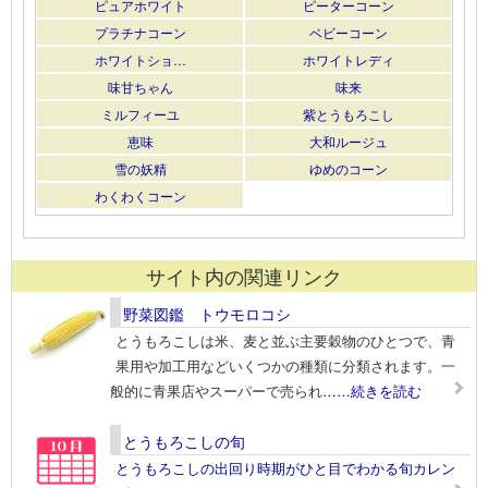
ピュアホワイト
ピーターコーン
プラチナコーン
ベビーコーン
ホワイトショ…
ホワイトレディ
味甘ちゃん
味来
ミルフィーユ
紫とうもろこし
恵味
大和ルージュ
雪の妖精
ゆめのコーン
わくわくコーン
サイト内の関連リンク
野菜図鑑 トウモロコシ
とうもろこしは米、麦と並ぶ主要穀物のひとつで、青
果用や加工用などいくつかの種類に分類されます。一
般的に青果店やスーパーで売られ
……続きを読む
とうもろこしの旬
とうもろこしの出回り時期がひと目でわかる旬カレン