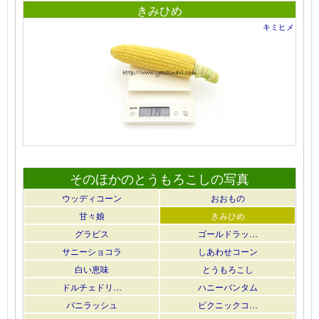
きみひめ
キミヒメ
そのほかのとうもろこしの写真
ウッディコーン
おおもの
甘々娘
きみひめ
グラビス
ゴールドラッ…
サニーショコラ
しあわせコーン
白い恵味
とうもろこし
ドルチェドリ…
ハニーバンタム
バニラッシュ
ピクニックコ…