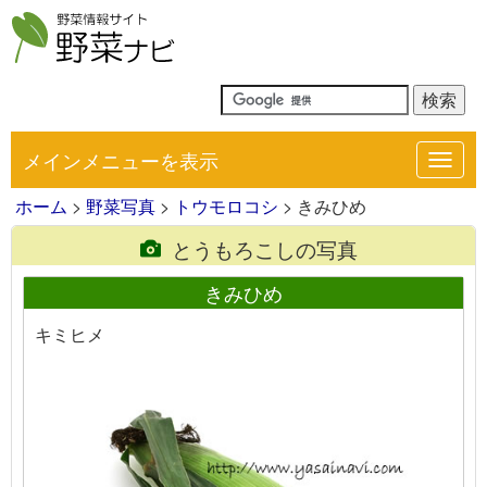
メインメニューを表示
Toggl
navig
ホーム
>
野菜写真
>
トウモロコシ
> きみひめ
とうもろこしの写真
きみひめ
キミヒメ