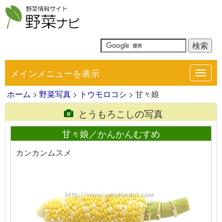
メインメニューを表示
Toggl
navig
ホーム
>
野菜写真
>
トウモロコシ
> 甘々娘
とうもろこしの写真
甘々娘／かんかんむすめ
カンカンムスメ