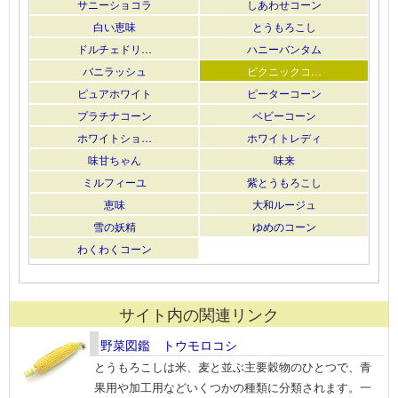
サニーショコラ
しあわせコーン
白い恵味
とうもろこし
ドルチェドリ…
ハニーバンタム
バニラッシュ
ピクニックコ…
ピュアホワイト
ピーターコーン
プラチナコーン
ベビーコーン
ホワイトショ…
ホワイトレディ
味甘ちゃん
味来
ミルフィーユ
紫とうもろこし
恵味
大和ルージュ
雪の妖精
ゆめのコーン
わくわくコーン
サイト内の関連リンク
野菜図鑑 トウモロコシ
とうもろこしは米、麦と並ぶ主要穀物のひとつで、青
果用や加工用などいくつかの種類に分類されます。一