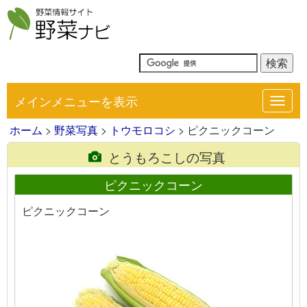
メインメニューを表示
Toggl
navig
ホーム
>
野菜写真
>
トウモロコシ
> ピクニックコーン
とうもろこしの写真
ピクニックコーン
ピクニックコーン