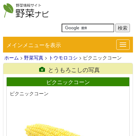
メインメニューを表示
Toggl
navig
ホーム
>
野菜写真
>
トウモロコシ
> ピクニックコーン
とうもろこしの写真
ピクニックコーン
ピクニックコーン