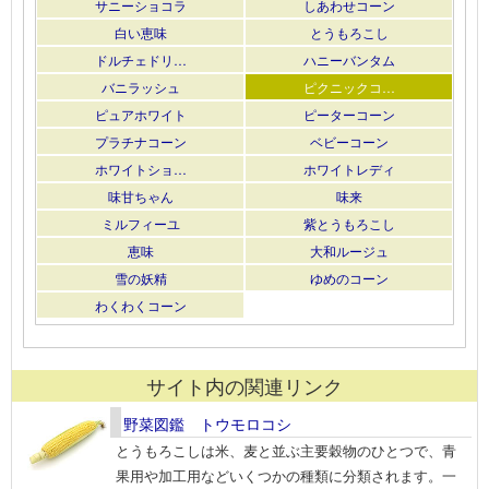
サニーショコラ
しあわせコーン
白い恵味
とうもろこし
ドルチェドリ…
ハニーバンタム
バニラッシュ
ピクニックコ…
ピュアホワイト
ピーターコーン
プラチナコーン
ベビーコーン
ホワイトショ…
ホワイトレディ
味甘ちゃん
味来
ミルフィーユ
紫とうもろこし
恵味
大和ルージュ
雪の妖精
ゆめのコーン
わくわくコーン
サイト内の関連リンク
野菜図鑑 トウモロコシ
とうもろこしは米、麦と並ぶ主要穀物のひとつで、青
果用や加工用などいくつかの種類に分類されます。一