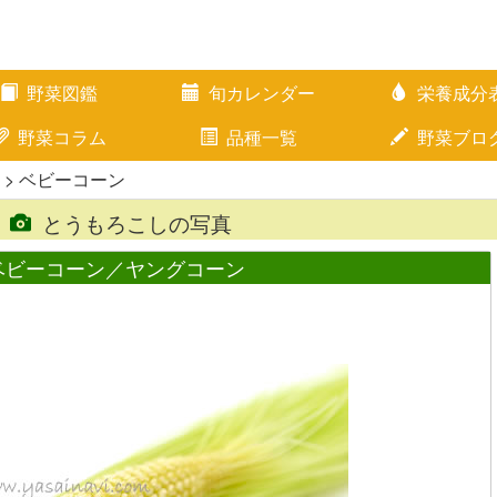
野菜図鑑
旬カレンダー
栄養成分
野菜コラム
品種一覧
野菜ブロ
> ベビーコーン
とうもろこしの写真
ベビーコーン／ヤングコーン