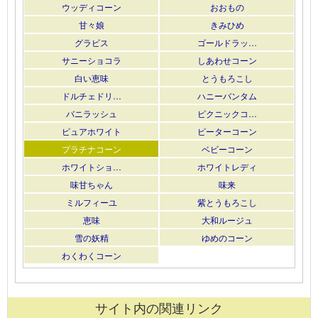
ウッディコーン
おおもの
甘々娘
きみひめ
グラビス
ゴールドラッ…
サニーショコラ
しあわせコーン
白い恵味
とうもろこし
ドルチェドリ…
ハニーバンタム
バニラッシュ
ピクニックコ…
ピュアホワイト
ピーターコーン
プラチナコーン
ベビーコーン
ホワイトショ…
ホワイトレディ
味甘ちゃん
味来
ミルフィーユ
紫とうもろこし
恵味
大和ルージュ
雪の妖精
ゆめのコーン
わくわくコーン
サイト内の関連リンク