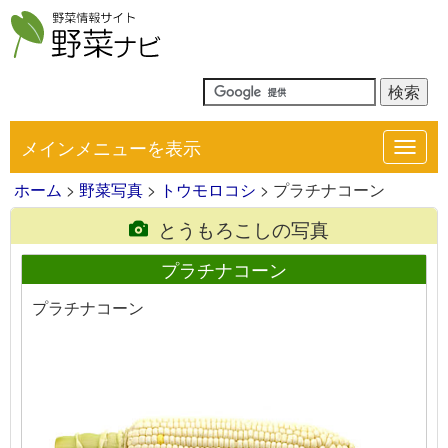
メインメニューを表示
Toggl
navig
ホーム
>
野菜写真
>
トウモロコシ
> プラチナコーン
とうもろこしの写真
プラチナコーン
プラチナコーン