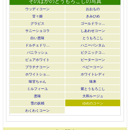
そのほかのとうもろこしの写真
ウッディコーン
おおもの
甘々娘
きみひめ
グラビス
ゴールドラッ…
サニーショコラ
しあわせコーン
白い恵味
とうもろこし
ドルチェドリ…
ハニーバンタム
バニラッシュ
ピクニックコ…
ピュアホワイト
ピーターコーン
プラチナコーン
ベビーコーン
ホワイトショ…
ホワイトレディ
味甘ちゃん
味来
ミルフィーユ
紫とうもろこし
恵味
大和ルージュ
雪の妖精
ゆめのコーン
わくわくコーン