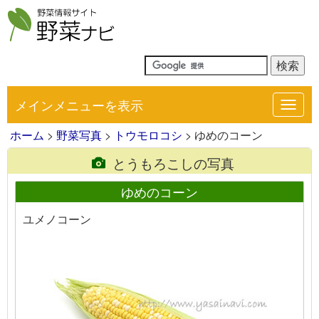
メインメニューを表示
Toggl
navig
ホーム
>
野菜写真
>
トウモロコシ
> ゆめのコーン
とうもろこしの写真
ゆめのコーン
ユメノコーン