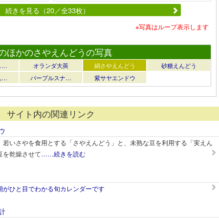
続きを見る（20／全33枚）
※写真はループ表示します
のほかのさやえんどうの写真
ス…
オランダ大莢
絹さやえんどう
砂糖えんどう
ん…
パープルスナ…
紫サヤエンドウ
サイト内の関連リンク
ウ
、若いさやを食用とする「さやえんどう」と、未熟な豆を利用する「実えん
豆を乾燥させて
……続きを読む
期がひと目でわかる旬カレンダーです
計