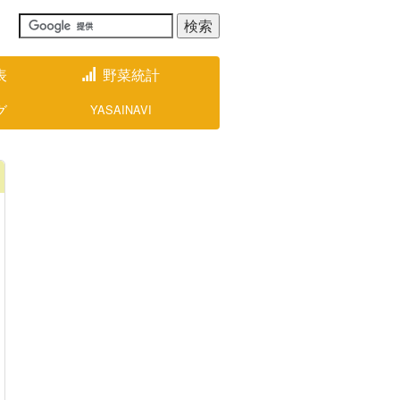
表
野菜統計
グ
YASAINAVI