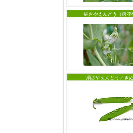
絹さやえんどう（落花
絹さやえんどう／き