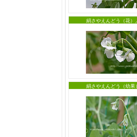
絹さやえんどう（花）
絹さやえんどう（幼果