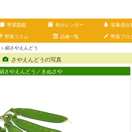
野菜図鑑
旬カレンダー
栄養成分
野菜コラム
品種一覧
野菜ブロ
> 絹さやえんどう
さやえんどうの写真
絹さやえんどう／きぬさや