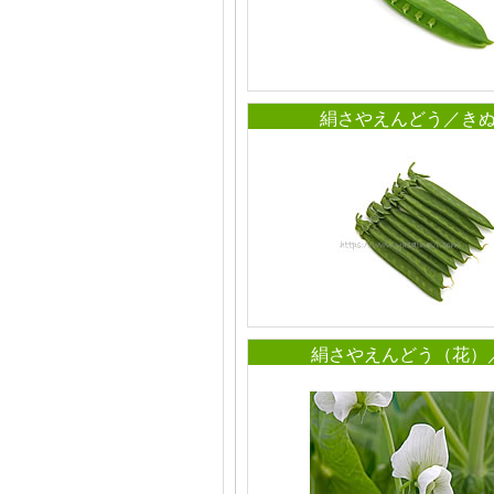
絹さやえんどう／き
絹さやえんどう（花）