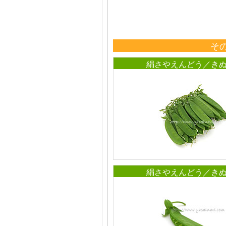
そ
絹さやえんどう／き
絹さやえんどう／き