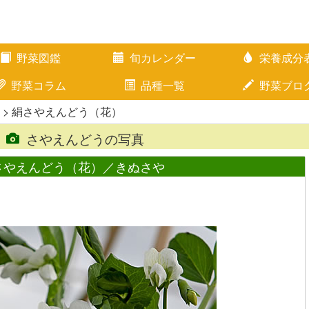
野菜図鑑
旬カレンダー
栄養成分
野菜コラム
品種一覧
野菜ブロ
> 絹さやえんどう（花）
さやえんどうの写真
さやえんどう（花）／きぬさや