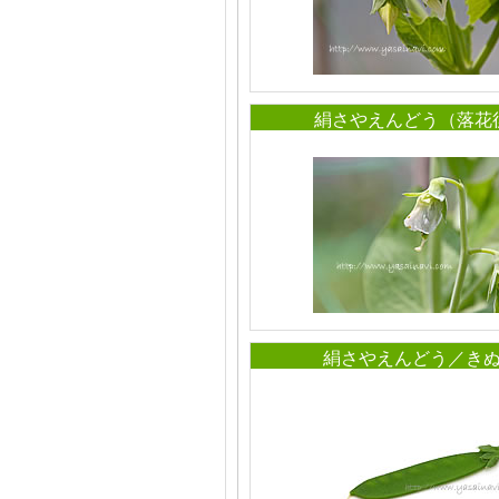
絹さやえんどう（落花
絹さやえんどう／き