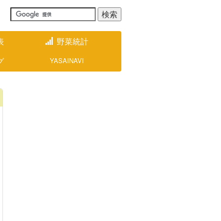
表
野菜統計
グ
YASAINAVI