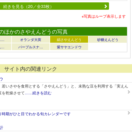
続きを見る（20／全33枚）
※写真はループ表示します
のほかのさやえんどうの写真
ス…
オランダ大莢
絹さやえんどう
砂糖えんどう
ん…
パープルスナ…
紫サヤエンドウ
サイト内の関連リンク
ウ
、若いさやを食用とする「さやえんどう」と、未熟な豆を利用する「実えん
豆を乾燥させて
……続きを読む
り時期がひと目でわかる旬カレンダーです
計