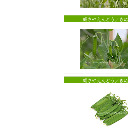
絹さやえんどう／き
絹さやえんどう／き