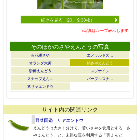
続きを見る（20／全33枚）
※写真はループ表示します
そのほかのさやえんどうの写真
赤花絹さや
エメラルドス…
オランダ大莢
絹さやえんどう
砂糖えんどう
スジナイン
スナップえん…
パープルスナ…
紫サヤエンドウ
サイト内の関連リンク
野菜図鑑 サヤエンドウ
えんどうは大きく分けて、若いさやを食用とする「さ
やえんどう」と、未熟な豆を利用する「実えんど