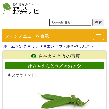
メインメニューを表示
Toggl
navig
ホーム
>
野菜写真
>
サヤエンドウ
> 絹さやえんどう
さやえんどうの写真
絹さやえんどう／きぬさや
キヌサヤエンドウ